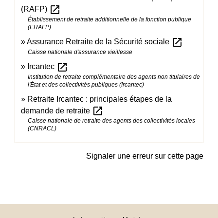
open_in_new
(RAFP)
Établissement de retraite additionnelle de la fonction publique
(ERAFP)
open_in_new
Assurance Retraite de la Sécurité sociale
Caisse nationale d'assurance vieillesse
open_in_new
Ircantec
Institution de retraite complémentaire des agents non titulaires de
l'État et des collectivités publiques (Ircantec)
Retraite Ircantec : principales étapes de la
open_in_new
demande de retraite
Caisse nationale de retraite des agents des collectivités locales
(CNRACL)
Signaler une erreur sur cette page