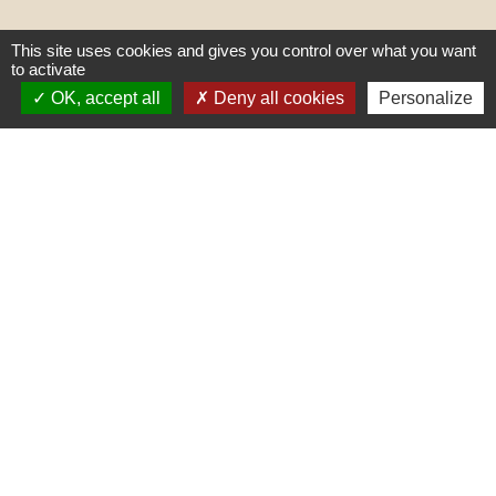
This site uses cookies and gives you control over what you want
to activate
OK, accept all
Deny all cookies
Personalize
Liens
PREFECTURE DE SAÔNE ET
LOIRE
RÉGION BOURGOGNE-
FRANCHE-COMTE
CONSEIL DÉPARTEMENTAL DE
SAÔNE ET LOIRE
MÂCONNAIS-BEAUJOLAIS
AGGLOMÉRATION