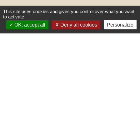
This site uses cookies and gives you control over what you want
to activate
OK, accept all
Deny all cookies
Personalize
Liens
PREFECTURE DE SAÔNE ET
LOIRE
RÉGION BOURGOGNE-
FRANCHE-COMTE
CONSEIL DÉPARTEMENTAL DE
SAÔNE ET LOIRE
MÂCONNAIS-BEAUJOLAIS
AGGLOMÉRATION