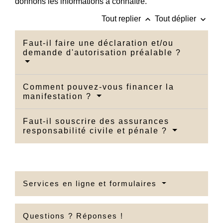
donnons les informations à connaître.
keyboard_arrow_up
keyboard_arrow_down
Tout replier
Tout déplier
Faut-il faire une déclaration et/ou
demande d'autorisation préalable ?
Comment pouvez-vous financer la
manifestation ?
Faut-il souscrire des assurances
responsabilité civile et pénale ?
Services en ligne et formulaires
Questions ? Réponses !