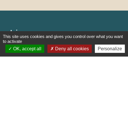
Liens
This site uses cookies and gives you control over what you want
to activate
PREFECTURE DE SAÔNE ET
OK, accept all
Deny all cookies
Personalize
LOIRE
RÉGION BOURGOGNE-
FRANCHE-COMTE
CONSEIL DÉPARTEMENTAL DE
SAÔNE ET LOIRE
MÂCONNAIS-BEAUJOLAIS
AGGLOMÉRATION