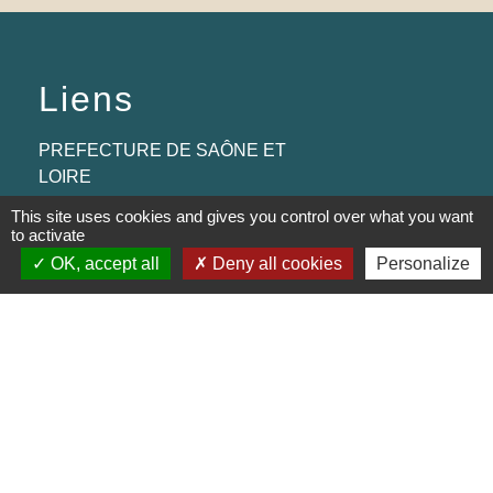
Liens
PREFECTURE DE SAÔNE ET
LOIRE
This site uses cookies and gives you control over what you want
RÉGION BOURGOGNE-
to activate
FRANCHE-COMTE
OK, accept all
Deny all cookies
Personalize
CONSEIL DÉPARTEMENTAL DE
SAÔNE ET LOIRE
MÂCONNAIS-BEAUJOLAIS
AGGLOMÉRATION
Jumelages