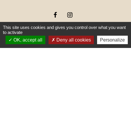
This site uses cookies and gives you control over what you want
to activate
OK, accept all
Deny all cookies
Personalize
Liens
PREFECTURE DE SAÔNE ET
LOIRE
RÉGION BOURGOGNE-
FRANCHE-COMTE
CONSEIL DÉPARTEMENTAL DE
SAÔNE ET LOIRE
MÂCONNAIS-BEAUJOLAIS
AGGLOMÉRATION