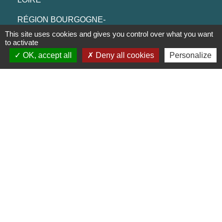
RÉGION BOURGOGNE-
FRANCHE-COMTE
This site uses cookies and gives you control over what you want
to activate
CONSEIL DÉPARTEMENTAL DE
OK, accept all
Deny all cookies
Personalize
SAÔNE ET LOIRE
MÂCONNAIS-BEAUJOLAIS
AGGLOMÉRATION
Jumelages
Munster (Alsace, FRANCE)
Mentions légales
-
Politique de confidentialité
-
Accessibilité
-
Plan du site
-
Gestion des cookies