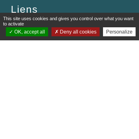
Liens
This site uses cookies and gives you control over what you want
to activate
PREFECTURE DE SAÔNE ET
LOIRE
OK, accept all
Deny all cookies
Personalize
RÉGION BOURGOGNE-
FRANCHE-COMTE
CONSEIL DÉPARTEMENTAL DE
SAÔNE ET LOIRE
MÂCONNAIS-BEAUJOLAIS
AGGLOMÉRATION
Jumelages
Munster (Alsace, FRANCE)