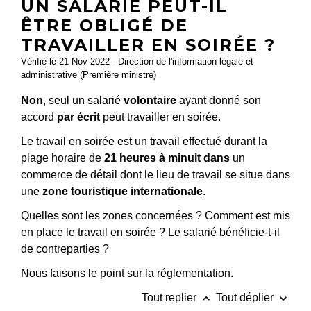
UN SALARIÉ PEUT-IL
ÊTRE OBLIGÉ DE
TRAVAILLER EN SOIRÉE ?
Vérifié le 21 Nov 2022 - Direction de l'information légale et
administrative (Première ministre)
Non
, seul un salarié
volontaire
ayant donné son
accord
par écrit
peut travailler en soirée.
Le travail en soirée est un travail effectué durant la
plage horaire de
21 heures à minuit dans
un
commerce de détail dont le lieu de travail se situe dans
une
zone touristique internationale
.
Quelles sont les zones concernées ? Comment est mis
en place le travail en soirée ? Le salarié bénéficie-t-il
de contreparties ?
Nous faisons le point sur la réglementation.
keyboard_arrow_up
keyboard_arrow_down
Tout replier
Tout déplier