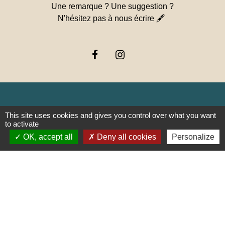
Une remarque ? Une suggestion ?
N'hésitez pas à nous écrire 🖋
This site uses cookies and gives you control over what you want
Liens
to activate
OK, accept all
Deny all cookies
Personalize
PREFECTURE DE SAÔNE ET
LOIRE
RÉGION BOURGOGNE-
FRANCHE-COMTE
CONSEIL DÉPARTEMENTAL DE
SAÔNE ET LOIRE