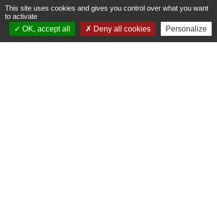
This site uses cookies and gives you control over what you want
PREFECTURE DE SAÔNE ET
to activate
LOIRE
OK, accept all
Deny all cookies
Personalize
RÉGION BOURGOGNE-
FRANCHE-COMTE
CONSEIL DÉPARTEMENTAL DE
SAÔNE ET LOIRE
MÂCONNAIS-BEAUJOLAIS
AGGLOMÉRATION
Jumelages
Munster (Alsace, FRANCE)
Mentions légales
-
Politique de confidentialité
-