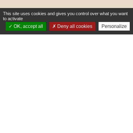
This site uses cookies and gives you control over what you want
to activate
OK, accept all
Deny all cookies
Personalize
Liens
PREFECTURE DE SAÔNE ET
LOIRE
RÉGION BOURGOGNE-
FRANCHE-COMTE
CONSEIL DÉPARTEMENTAL DE
SAÔNE ET LOIRE
MÂCONNAIS-BEAUJOLAIS
AGGLOMÉRATION