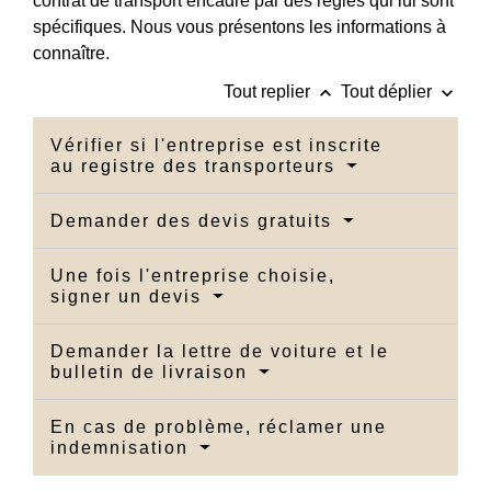
contrat de transport encadré par des règles qui lui sont
spécifiques. Nous vous présentons les informations à
connaître.
keyboard_arrow_up
keyboard_arrow_down
Tout replier
Tout déplier
Vérifier si l'entreprise est inscrite
au registre des transporteurs
Demander des devis gratuits
Une fois l'entreprise choisie,
signer un devis
Demander la lettre de voiture et le
bulletin de livraison
En cas de problème, réclamer une
indemnisation