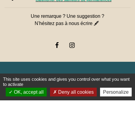
Une remarque ? Une suggestion ?
N'hésitez pas à nous écrire 🖋
This site uses cookies and gives you control over what you want
Liens
to activate
OK, accept all
Deny all cookies
Personalize
PREFECTURE DE SAÔNE ET
LOIRE
RÉGION BOURGOGNE-
FRANCHE-COMTE