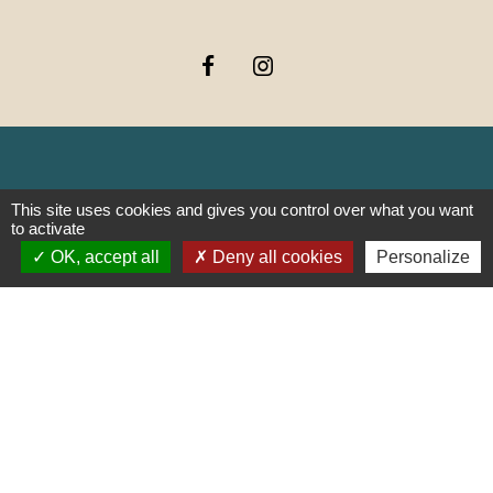
Liens
This site uses cookies and gives you control over what you want
to activate
OK, accept all
Deny all cookies
Personalize
PREFECTURE DE SAÔNE ET
LOIRE
RÉGION BOURGOGNE-
FRANCHE-COMTE
CONSEIL DÉPARTEMENTAL DE
SAÔNE ET LOIRE
MÂCONNAIS-BEAUJOLAIS