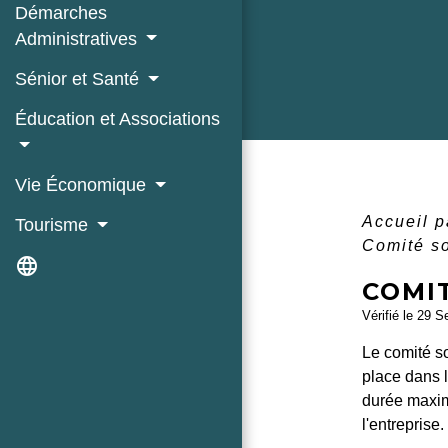
Démarches
Administratives
Sénior et Santé
Éducation et Associations
Vie Économique
Accueil p
Tourisme
Comité s
language
COMIT
Vérifié le 29 S
Le comité so
place dans l
durée maxim
l'entreprise.