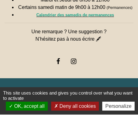
Certains samedi matin de 9h00 à 12h00
(Permanences)
Calendrier des samedis de permanences
Une remarque ? Une suggestion ?
N'hésitez pas à nous écrire 🖋
This site uses cookies and gives you control over what you want
to activate
Liens
OK, accept all
Deny all cookies
Personalize
PREFECTURE DE SAÔNE ET
LOIRE
RÉGION BOURGOGNE-