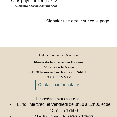
open_in_new
sans payer de droits ?
Ministère chargé des finances
Signaler une erreur sur cette page
Informations Mairie
Mairie de Romanèche-Thorins
72 route de la Mairie
71570 Romanèche-Thorins - FRANCE
+33 3 85 35 50 26
Contact par formulaire
Le secrétariat vous accueille :
Lundi, Mercredi et Vendredi de 8h30 à 12h00 et de
13h15 à 17h00
Mardi et Jeudi de 8h30 à 12h00