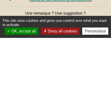
Une remarque ? Une suggestion ?
N'hésitez pas à nous écrire 🖋
This site uses cookies and gives you control over what you want
to activate
OK, accept all
Deny all cookies
Personalize
Liens
PREFECTURE DE SAÔNE ET
LOIRE
RÉGION BOURGOGNE-
FRANCHE-COMTE