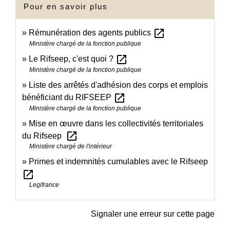
Pour en savoir plus
open_in_new
Rémunération des agents publics
Ministère chargé de la fonction publique
open_in_new
Le Rifseep, c'est quoi ?
Ministère chargé de la fonction publique
Liste des arrêtés d'adhésion des corps et emplois
open_in_new
bénéficiant du RIFSEEP
Ministère chargé de la fonction publique
Mise en œuvre dans les collectivités territoriales
open_in_new
du Rifseep
Ministère chargé de l'intérieur
Primes et indemnités cumulables avec le Rifseep
open_in_new
Legifrance
Signaler une erreur sur cette page