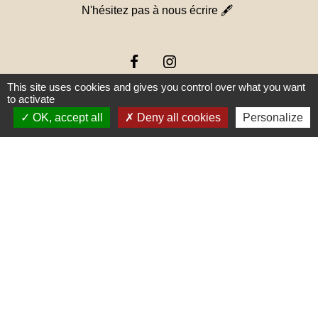
N'hésitez pas à nous écrire 🖋
This site uses cookies and gives you control over what you want
to activate
OK, accept all
Deny all cookies
Personalize
Liens
PREFECTURE DE SAÔNE ET
LOIRE
RÉGION BOURGOGNE-
FRANCHE-COMTE
CONSEIL DÉPARTEMENTAL DE
SAÔNE ET LOIRE