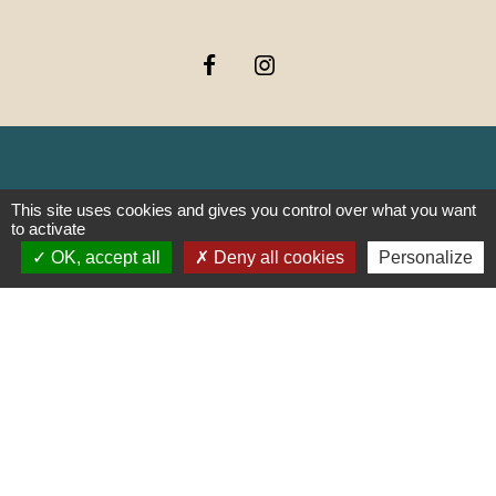
Liens
This site uses cookies and gives you control over what you want
to activate
OK, accept all
Deny all cookies
Personalize
PREFECTURE DE SAÔNE ET
LOIRE
RÉGION BOURGOGNE-
FRANCHE-COMTE
CONSEIL DÉPARTEMENTAL DE
SAÔNE ET LOIRE
MÂCONNAIS-BEAUJOLAIS