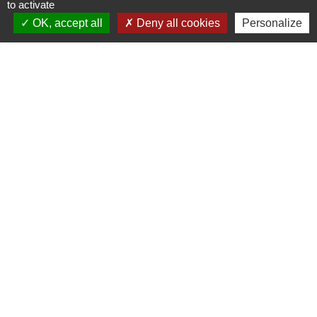
to activate
LOIRE
OK, accept all
Deny all cookies
Personalize
RÉGION BOURGOGNE-
FRANCHE-COMTE
CONSEIL DÉPARTEMENTAL DE
SAÔNE ET LOIRE
MÂCONNAIS-BEAUJOLAIS
AGGLOMÉRATION
Jumelages
Munster (Alsace, FRANCE)
Mentions légales
-
Politique de confidentialité
-
Accessibilité
-
Plan du site
-
Gestion des cookies