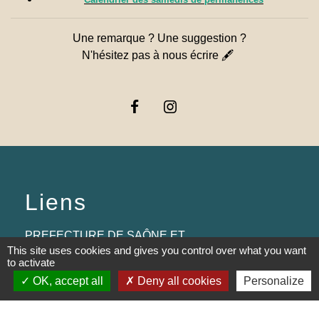
Une remarque ? Une suggestion ?
N'hésitez pas à nous écrire 🖋
Liens
PREFECTURE DE SAÔNE ET
This site uses cookies and gives you control over what you want
LOIRE
to activate
RÉGION BOURGOGNE-
OK, accept all
Deny all cookies
Personalize
FRANCHE-COMTE