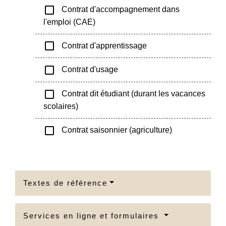
check_box_outline_blank
Contrat d'accompagnement dans
l'emploi (CAE)
check_box_outline_blank
Contrat d'apprentissage
check_box_outline_blank
Contrat d'usage
check_box_outline_blank
Contrat dit étudiant (durant les vacances
scolaires)
check_box_outline_blank
Contrat saisonnier (agriculture)
Textes de référence
Services en ligne et formulaires