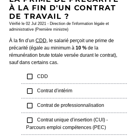
À LA FIN D'UN CONTRAT
DE TRAVAIL ?
Vérifié le 02 Jul 2021 - Direction de l'information légale et
administrative (Première ministre)
À la fin d'un
CDD
, le salarié perçoit une prime de
précarité (égale au minimum à
10 %
de la
rémunération brute totale versée durant le contrat),
sauf dans certains cas.
check_box_outline_blank
CDD
check_box_outline_blank
Contrat d'intérim
check_box_outline_blank
Contrat de professionnalisation
check_box_outline_blank
Contrat unique d'insertion (CUI) -
Parcours emploi compétences (PEC)