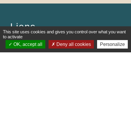
Liens
This site uses cookies and gives you control over what you want
to activate
PREFECTURE DE SAÔNE ET
OK, accept all
Deny all cookies
Personalize
LOIRE
RÉGION BOURGOGNE-
FRANCHE-COMTE
CONSEIL DÉPARTEMENTAL DE
SAÔNE ET LOIRE
MÂCONNAIS-BEAUJOLAIS
AGGLOMÉRATION
Jumelages