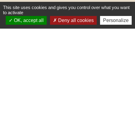
This site uses cookies and gives you control over what you want
to activate
OK, accept all
Deny all cookies
Personalize
Liens
PREFECTURE DE SAÔNE ET
LOIRE
RÉGION BOURGOGNE-
FRANCHE-COMTE
CONSEIL DÉPARTEMENTAL DE
SAÔNE ET LOIRE
MÂCONNAIS-BEAUJOLAIS
AGGLOMÉRATION