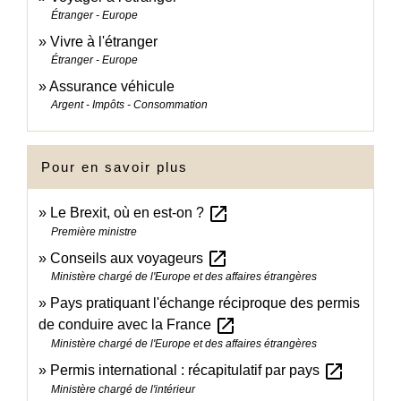
Étranger - Europe
Vivre à l'étranger
Étranger - Europe
Assurance véhicule
Argent - Impôts - Consommation
Pour en savoir plus
open_in_new
Le Brexit, où en est-on ?
Première ministre
open_in_new
Conseils aux voyageurs
Ministère chargé de l'Europe et des affaires étrangères
Pays pratiquant l'échange réciproque des permis
open_in_new
de conduire avec la France
Ministère chargé de l'Europe et des affaires étrangères
open_in_new
Permis international : récapitulatif par pays
Ministère chargé de l'intérieur