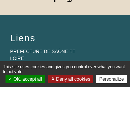
Liens
PREFECTURE DE SAÔNE ET
LOIRE
This site uses cookies and gives you control over what you want
RÉGION BOURGOGNE-
to activate
FRANCHE-COMTE
OK, accept all
Deny all cookies
Personalize
CONSEIL DÉPARTEMENTAL DE
SAÔNE ET LOIRE
MÂCONNAIS-BEAUJOLAIS
AGGLOMÉRATION