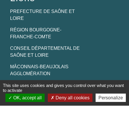
PREFECTURE DE SAÔNE ET
LOIRE
RÉGION BOURGOGNE-
FRANCHE-COMTE
CONSEIL DÉPARTEMENTAL DE
SAÔNE ET LOIRE
MÂCONNAIS-BEAUJOLAIS
AGGLOMÉRATION
This site uses cookies and gives you control over what you want
to activate
Jumelages
OK, accept all
Deny all cookies
Personalize
Munster (Alsace, FRANCE)
Mentions légales
-
Politique de confidentialité
-