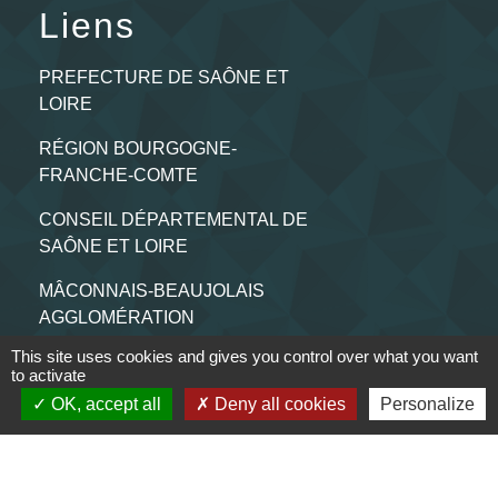
Liens
PREFECTURE DE SAÔNE ET
LOIRE
RÉGION BOURGOGNE-
FRANCHE-COMTE
CONSEIL DÉPARTEMENTAL DE
SAÔNE ET LOIRE
MÂCONNAIS-BEAUJOLAIS
AGGLOMÉRATION
This site uses cookies and gives you control over what you want
to activate
Jumelages
OK, accept all
Deny all cookies
Personalize
Munster (Alsace, FRANCE)