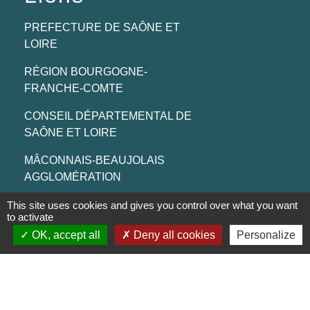
PREFECTURE DE SAÔNE ET
LOIRE
RÉGION BOURGOGNE-
FRANCHE-COMTE
CONSEIL DÉPARTEMENTAL DE
SAÔNE ET LOIRE
MÂCONNAIS-BEAUJOLAIS
AGGLOMÉRATION
This site uses cookies and gives you control over what you want
to activate
Jumelages
OK, accept all
Deny all cookies
Personalize
Munster (Alsace, FRANCE)
Mentions légales
-
Politique de confidentialité
-