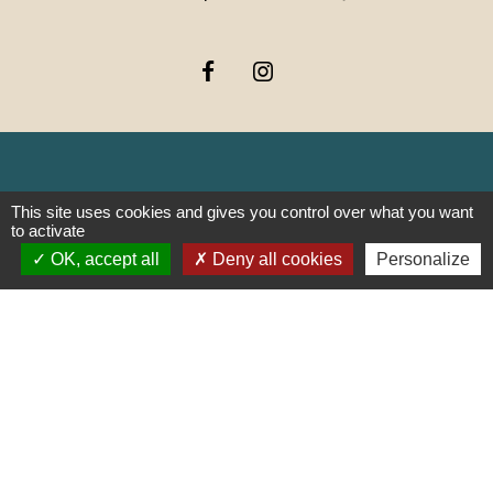
Liens
This site uses cookies and gives you control over what you want
to activate
OK, accept all
Deny all cookies
Personalize
PREFECTURE DE SAÔNE ET
LOIRE
RÉGION BOURGOGNE-
FRANCHE-COMTE
CONSEIL DÉPARTEMENTAL DE
SAÔNE ET LOIRE
MÂCONNAIS-BEAUJOLAIS