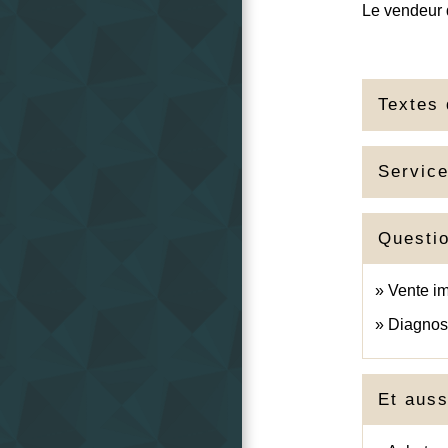
Le vendeur d
Textes 
Service
Questi
Vente im
Diagnost
Et auss