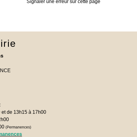
Signaler une erreur sur cette page
irie
ns
RANCE
:
0 et de 13h15 à 17h00
2h00
h00
(Permanences)
rmanences