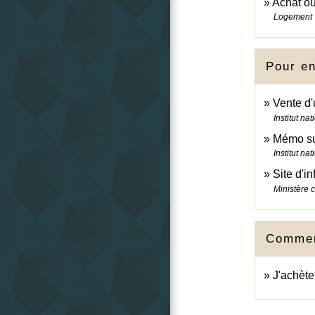
Achat ou
Logement
Pour en
Vente d'
Institut n
Mémo sur
Institut n
Site d'i
Ministère 
Comment
J'achèt