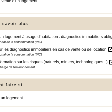
 vente d'un logement
 savoir plus
un logement à usage d'habitation : diagnostics immobiliers obli
ational de la consommation (INC)
open_in_
 les diagnostics immobiliers en cas de vente ou de location
ational de la consommation (INC)
open_i
nformation sur les risques (naturels, miniers, technologiques...)
chargé de l'environnement
 faire si...
e un logement