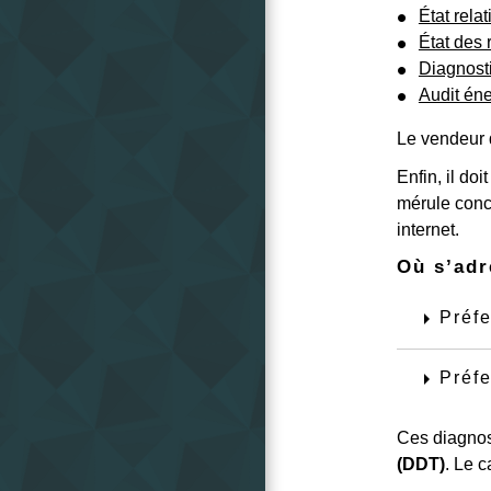
État rela
État des 
Diagnosti
Audit én
Le vendeur 
Enfin, il do
mérule conce
internet.
Où s’adr
arrow_right
Préfe
arrow_right
Préfe
Ces diagnost
(DDT)
. Le c