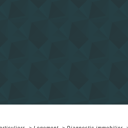
articuliers
>
Logement
>
Diagnostic immobilier