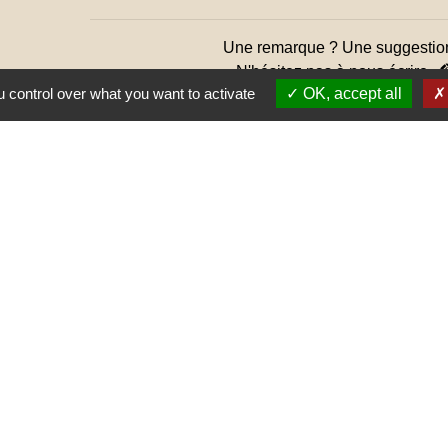
Une remarque ? Une suggestio
N'hésitez pas à nous écrire 
 control over what you want to activate
OK, accept all
Jume
Muns
E SAÔNE ET LOIRE
GOGNE-FRANCHE-
RTEMENTAL DE