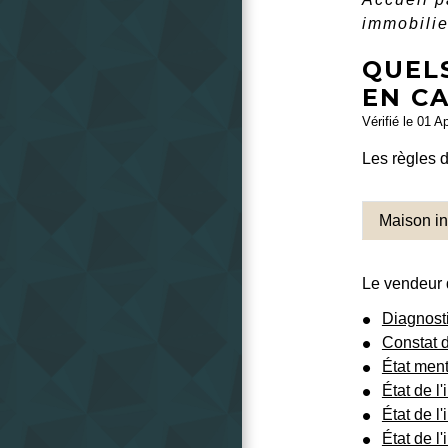
immobilie
QUELS
EN CA
Vérifié le 01 A
Les règles 
Maison in
Le vendeur d
Diagnost
Constat d
État ment
État de l'
État de l'
État de l