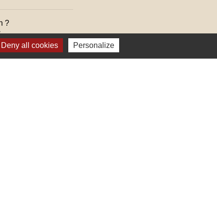
n ?

Deny all cookies
Personalize
lages
ter (Alsace, FRANCE)