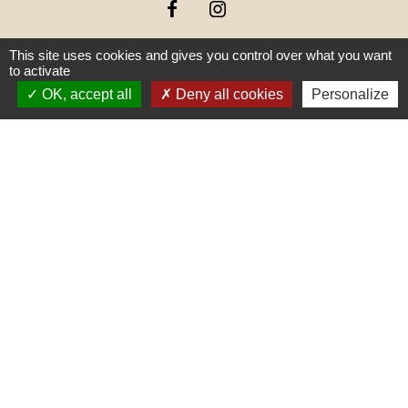
This site uses cookies and gives you control over what you want
to activate
OK, accept all
Deny all cookies
Personalize
Liens
PREFECTURE DE SAÔNE ET
LOIRE
RÉGION BOURGOGNE-
FRANCHE-COMTE
CONSEIL DÉPARTEMENTAL DE
SAÔNE ET LOIRE
MÂCONNAIS-BEAUJOLAIS
AGGLOMÉRATION