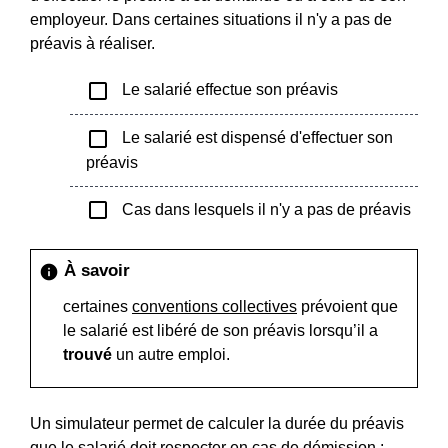
employeur. Dans certaines situations il n'y a pas de
préavis à réaliser.
check_box_outline_blank
Le salarié effectue son préavis
check_box_outline_blank
Le salarié est dispensé d'effectuer son
préavis
check_box_outline_blank
Cas dans lesquels il n'y a pas de préavis
À savoir
info
certaines
conventions collectives
prévoient que
le salarié est libéré de son préavis lorsqu’il a
trouvé
un autre emploi.
Un simulateur permet de calculer la durée du préavis
que le salarié doit respecter en cas de démission :