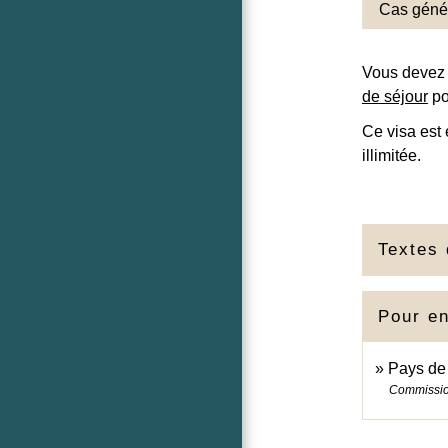
Cas géné
Vous devez
de séjour
po
Ce visa est
illimitée.
Textes 
Pour en
Pays de
Commissi