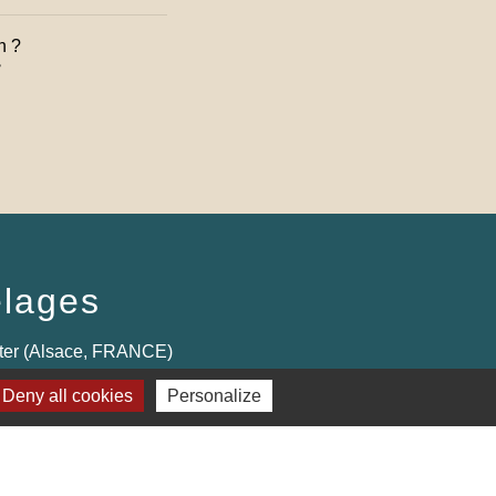
n ?

lages
ter (Alsace, FRANCE)
Deny all cookies
Personalize