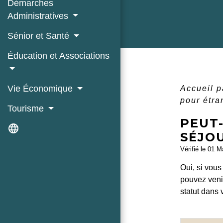
Démarches
Administratives
Sénior et Santé
Éducation et Associations
Vie Économique
Accueil p
pour étr
Tourisme
PEUT-
language
SÉJO
Vérifié le 01 M
Oui, si vou
pouvez venir
statut dans