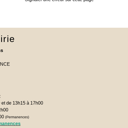
irie
ns
RANCE
:
0 et de 13h15 à 17h00
2h00
h00
(Permanences)
rmanences