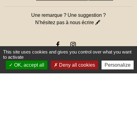
Une remarque ? Une suggestion ?
N'hésitez pas à nous écrire 🖋
This site uses cookies and gives you control over what you want
to activate
OK, accept all
Deny all cookies
Personalize
Liens
PREFECTURE DE SAÔNE ET
LOIRE
RÉGION BOURGOGNE-
FRANCHE-COMTE