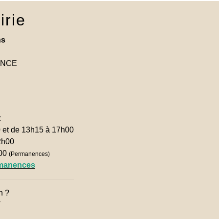
irie
ns
RANCE
:
0 et de 13h15 à 17h00
2h00
h00
(Permanences)
rmanences
n ?
