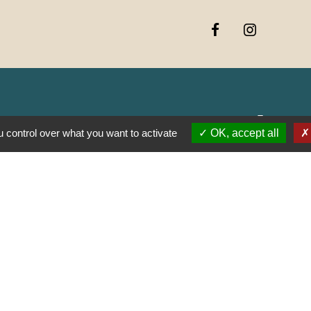
Jume
 control over what you want to activate
OK, accept all
Muns
E SAÔNE ET LOIRE
GOGNE-FRANCHE-
RTEMENTAL DE
E
AUJOLAIS
ON