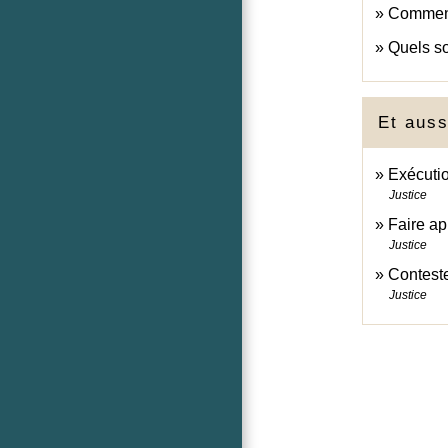
Comment 
Quels so
Et auss
Exécutio
Justice
Faire ap
Justice
Conteste
Justice