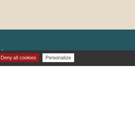
lages
Deny all cookies
Personalize
ter (Alsace, FRANCE)