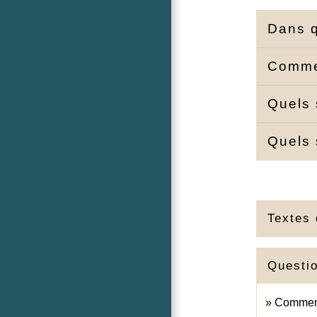
Dans q
Commen
Quels 
Quels 
Textes 
Questi
Comment 