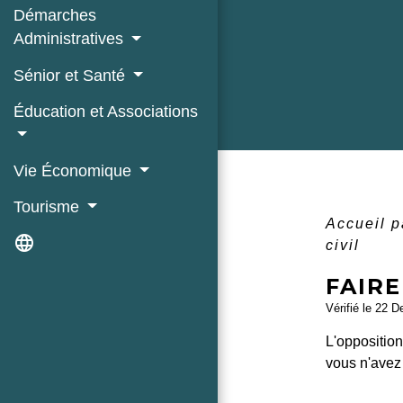
Démarches
Administratives
Sénior et Santé
Éducation et Associations
Vie Économique
Tourisme
Accueil p
language
civil
FAIRE
Vérifié le 22 D
L'opposition
vous n'avez 