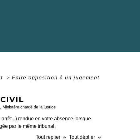
nt
>
Faire opposition à un jugement
CIVIL
, Ministère chargé de la justice
arrêt...) rendue en votre absence lorsque
ugée par le même tribunal.
keyboard_arrow_up
keyboard_arrow_down
Tout replier
Tout déplier