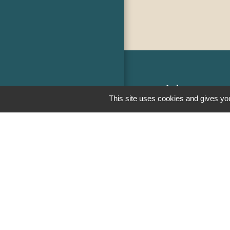
Liens
This site uses cookies and gives you
PREFECTURE D
RÉGION BOUR
COMTE
CONSEIL DÉPA
SAÔNE ET LOIR
MÂCONNAIS-BE
AGGLOMÉRATI