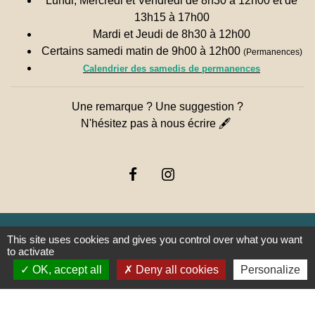
Lundi, Mercredi et Vendredi de 8h30 à 12h00 et de
13h15 à 17h00
Mardi et Jeudi de 8h30 à 12h00
Certains samedi matin de 9h00 à 12h00
(Permanences)
Calendrier des samedis de permanences
Une remarque ? Une suggestion ?
N'hésitez pas à nous écrire 🖋
This site uses cookies and gives you control over what you want
to activate
Liens
OK, accept all
Deny all cookies
Personalize
PREFECTURE DE SAÔNE ET