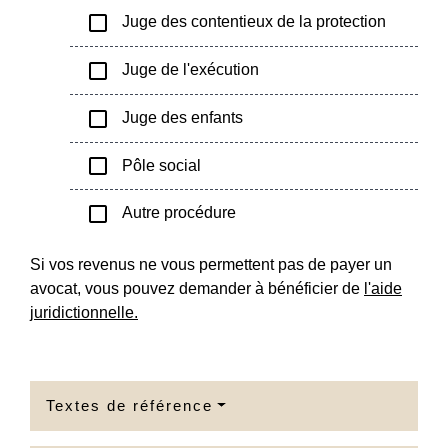
check_box_outline_blank
Juge des contentieux de la protection
check_box_outline_blank
Juge de l'exécution
check_box_outline_blank
Juge des enfants
check_box_outline_blank
Pôle social
check_box_outline_blank
Autre procédure
Si vos revenus ne vous permettent pas de payer un
avocat, vous pouvez demander à bénéficier de
l'aide
juridictionnelle.
Textes de référence