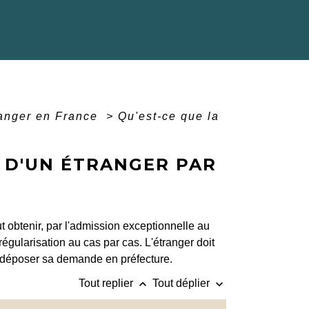
ranger en France
>
Qu'est-ce que la
N D'UN ÉTRANGER PAR
ut obtenir, par l'admission exceptionnelle au
e régularisation au cas par cas. L'étranger doit
it déposer sa demande en préfecture.
keyboard_arrow_up
keyboard_arrow_down
Tout replier
Tout déplier