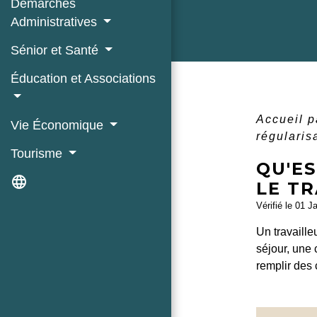
Démarches
Administratives
Sénior et Santé
Éducation et Associations
Accueil p
Vie Économique
régularis
Tourisme
QU'E
language
LE TR
Vérifié le 01 J
Un travaille
séjour, une 
remplir des 