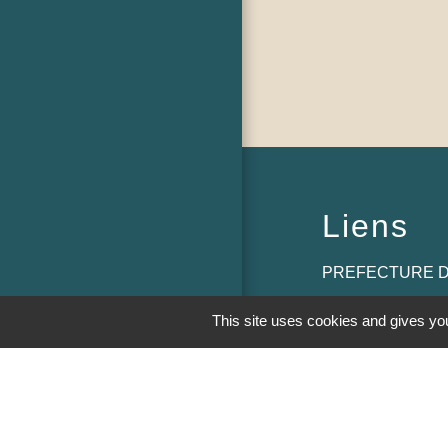
Liens
PREFECTURE D
RÉGION BOUR
This site uses cookies and gives you
COMTE
CONSEIL DÉPA
SAÔNE ET LOIR
MÂCONNAIS-BE