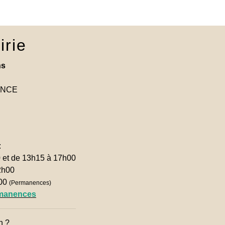
irie
ns
RANCE
:
0 et de 13h15 à 17h00
2h00
h00
(Permanences)
rmanences
n ?