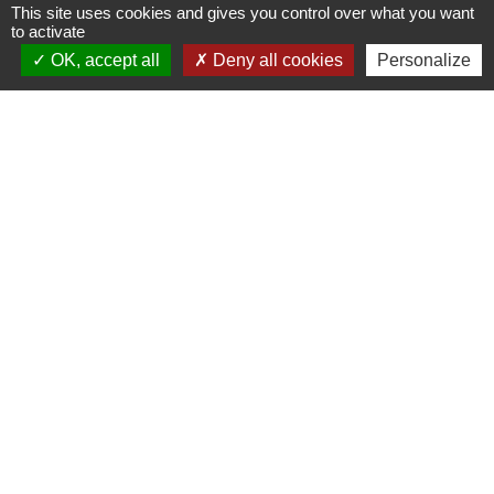
This site uses cookies and gives you control over what you want
Calendrier des samedis de permanences
to activate
OK, accept all
Deny all cookies
Personalize
Une remarque ? Une suggestion ?
N'hésitez pas à nous écrire 🖋
Liens
PREFECTURE DE SAÔNE ET
LOIRE
RÉGION BOURGOGNE-
FRANCHE-COMTE