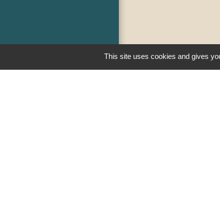
This site uses cookies and gives you
Liens
PREFECTURE D
RÉGION BOUR
COMTE
CONSEIL DÉPA
SAÔNE ET LOIR
MÂCONNAIS-BE
AGGLOMÉRATI