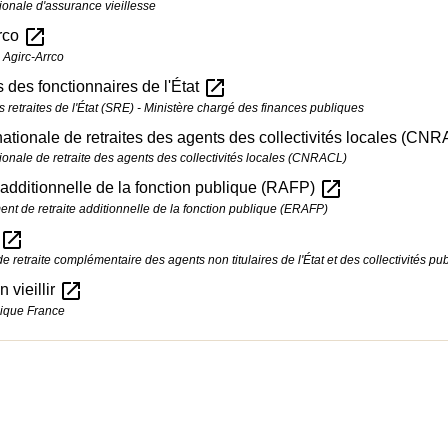
ionale d'assurance vieillesse
open_in_new
rco
 Agirc-Arrco
open_in_new
s des fonctionnaires de l'État
 retraites de l'État (SRE) - Ministère chargé des finances publiques
ationale de retraites des agents des collectivités locales (CN
ionale de retraite des agents des collectivités locales (CNRACL)
open_in_new
 additionnelle de la fonction publique (RAFP)
ent de retraite additionnelle de la fonction publique (ERAFP)
open_in_new
 de retraite complémentaire des agents non titulaires de l'État et des collectivités pu
open_in_new
 vieillir
ique France