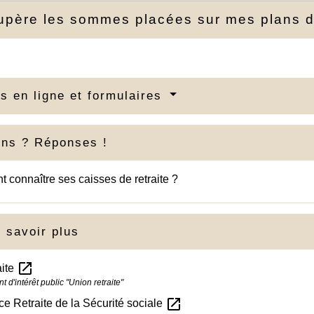
upère les sommes placées sur mes plans d
s en ligne et formulaires
ons ? Réponses !
connaître ses caisses de retraite ?
 savoir plus
open_in_new
aite
d'intérêt public "Union retraite"
open_in_new
e Retraite de la Sécurité sociale