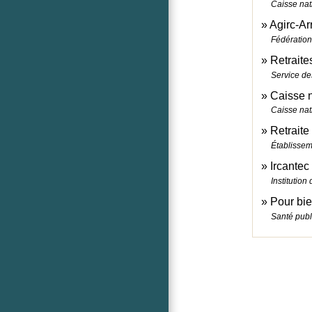
Caisse nat
Agirc-Ar
Fédération
Retraite
Service des
Caisse n
Caisse nat
Retraite
Établissem
Ircantec
Institution
Pour bien
Santé publ