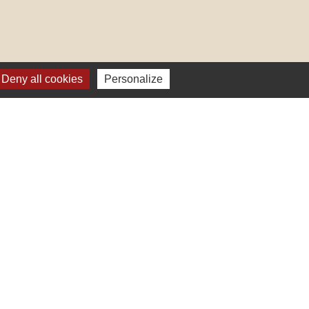
Deny all cookies
Personalize
lages
ter (Alsace, FRANCE)