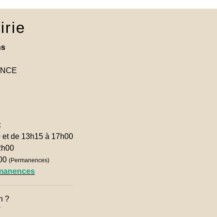
irie
ns
RANCE
:
0 et de 13h15 à 17h00
2h00
h00
(Permanences)
rmanences
n ?
