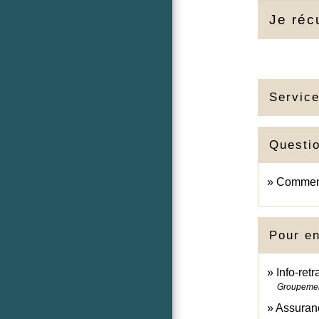
Je réc
Service
Questi
Comment 
Pour en
Info-retr
Groupement 
Assuranc