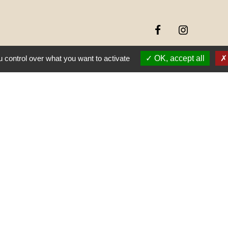
 control over what you want to activate
OK, accept all
Jume
Muns
E SAÔNE ET LOIRE
GOGNE-FRANCHE-
RTEMENTAL DE
E
AUJOLAIS
ON