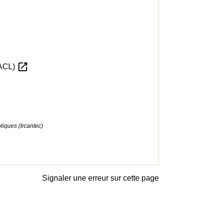
open_in_new
RACL)
bliques (Ircantec)
Signaler une erreur sur cette page