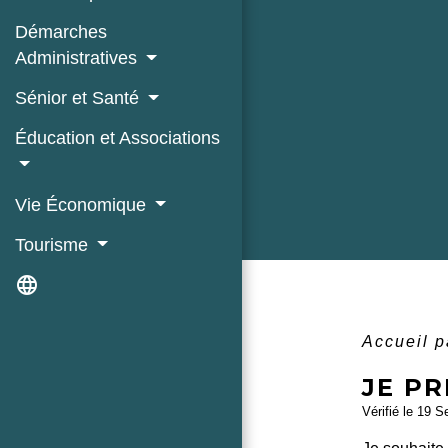
Démarches
Administratives
Sénior et Santé
Éducation et Associations
Vie Économique
Tourisme
language
Accueil p
JE P
Vérifié le 19 S