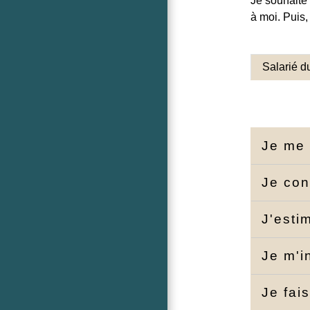
Je souhaite 
à moi. Puis,
Salarié d
Je me 
Je con
J'esti
Je m'i
Je fai