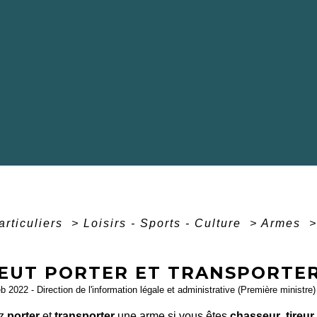
articuliers
>
Loisirs - Sports - Culture
>
Armes
>
PEUT PORTER ET TRANSPORTER
eb 2022 - Direction de l'information légale et administrative (Première ministre)
ez
porter
et
transporter
une arme si vous êtes
chasseur
,
tireur