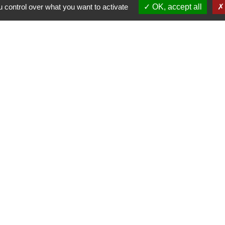
 control over what you want to activate
OK, accept all
Jume
Muns
E SAÔNE ET LOIRE
GOGNE-FRANCHE-
RTEMENTAL DE
E
AUJOLAIS
ON
entions légales
-
Politique de confidentialité
-
Accessibilité
-
Site créé en partenariat avec Réseau d