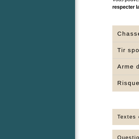
respecter l
Chas
Tir spo
Arme d
Risque
Textes 
Questi