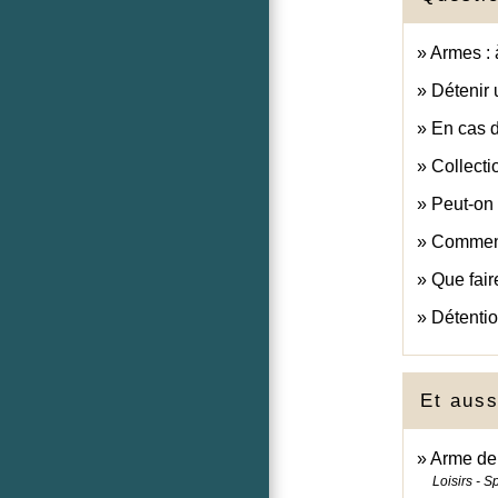
Armes : 
Détenir u
En cas d
Collecti
Peut-on 
Comment 
Que fair
Détentio
Et auss
Arme de 
Loisirs - S