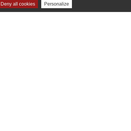
Deny all cookies
Personalize
lages
ter (Alsace, FRANCE)
Plan du site
-
Gestion des cookies
es Communes