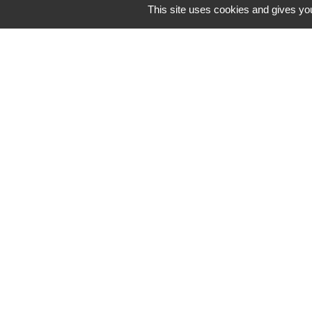
This site uses cookies and gives you
Liens
PREFECTURE D
RÉGION BOUR
COMTE
CONSEIL DÉPA
SAÔNE ET LOIR
MÂCONNAIS-BE
AGGLOMÉRATI
M