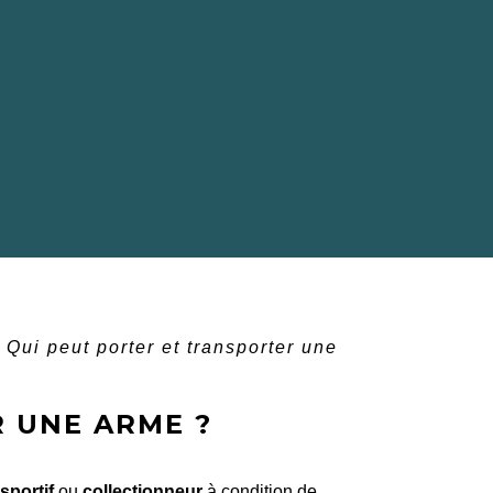
Qui peut porter et transporter une
 UNE ARME ?
 sportif
ou
collectionneur
à condition de