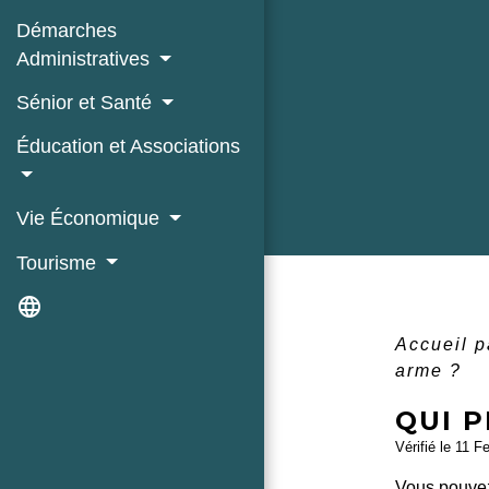
Démarches
Administratives
Sénior et Santé
Éducation et Associations
Vie Économique
Tourisme
language
Accueil p
arme ?
QUI 
Vérifié le 11 F
Vous pouv