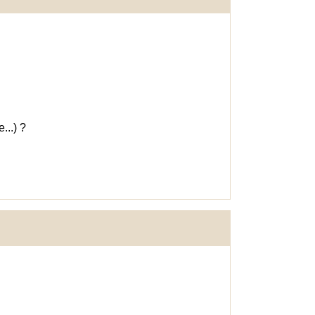
...) ?