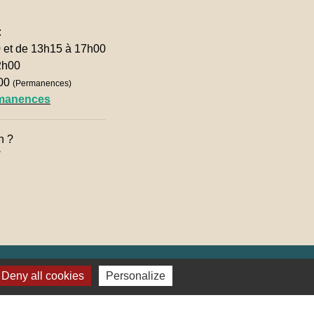
:
0 et de 13h15 à 17h00
2h00
h00
(Permanences)
rmanences
n ?

Deny all cookies
Personalize
lages