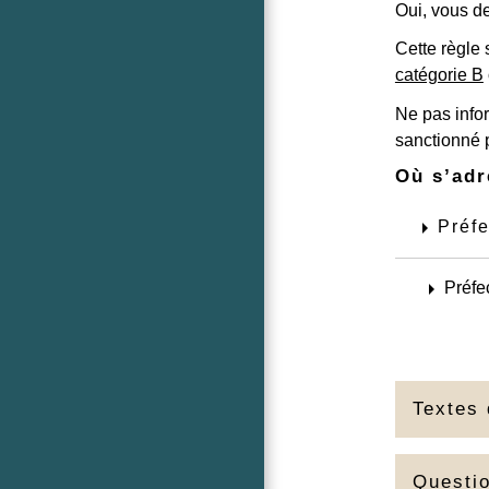
Oui, vous d
Cette règle
catégorie B
Ne pas info
sanctionné
Où s’adr
arrow_right
Préfe
arrow_right
Préfe
Textes 
Questi