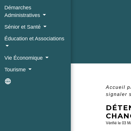
Démarches
Administratives
Sénior et Santé
Éducation et Associations
Vie Économique
Tourisme
language
Accueil p
signaler
DÉTEN
CHAN
Vérifié le 03 M