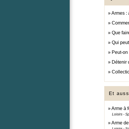
Armes : 
Comment 
Que fair
Qui peut
Peut-on 
Détenir u
Collecti
Et auss
Arme à f
Loisirs - S
Arme de 
Loisirs - S