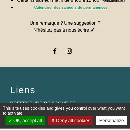
Certains samedi matin de 9h00 à 12h00
(Permanences)
Calendrier des samedis de permanences
Une remarque ? Une suggestion ?
N'hésitez pas à nous écrire 🖋
Liens
PREFECTURE DE SAÔNE ET
This site uses cookies and gives you control over what you want
LOIRE
to activate
OK, accept all
Deny all cookies
Personalize
RÉGION BOURGOGNE-
FRANCHE-COMTE