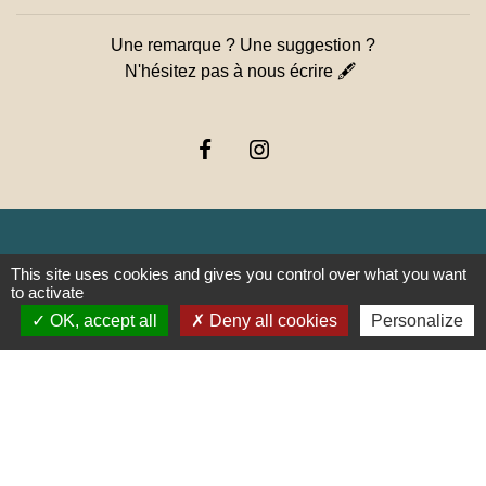
Une remarque ? Une suggestion ?
N'hésitez pas à nous écrire 🖋
This site uses cookies and gives you control over what you want
Liens
to activate
OK, accept all
Deny all cookies
Personalize
PREFECTURE DE SAÔNE ET
LOIRE
RÉGION BOURGOGNE-
FRANCHE-COMTE
CONSEIL DÉPARTEMENTAL DE