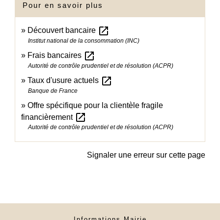
Pour en savoir plus
open_in_new
Découvert bancaire
Institut national de la consommation (INC)
open_in_new
Frais bancaires
Autorité de contrôle prudentiel et de résolution (ACPR)
open_in_new
Taux d'usure actuels
Banque de France
Offre spécifique pour la clientèle fragile
open_in_new
financièrement
Autorité de contrôle prudentiel et de résolution (ACPR)
Signaler une erreur sur cette page
Informations Mairie