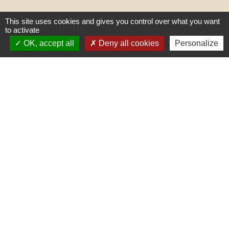
This site uses cookies and gives you control over what you want
to activate
OK, accept all
Deny all cookies
Personalize
Liens
PREFECTURE DE SAÔNE ET
LOIRE
RÉGION BOURGOGNE-
FRANCHE-COMTE
CONSEIL DÉPARTEMENTAL DE
SAÔNE ET LOIRE
MÂCONNAIS-BEAUJOLAIS
AGGLOMÉRATION