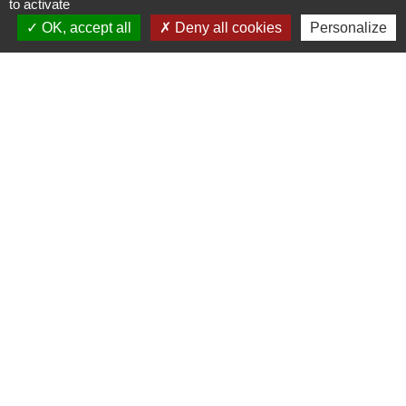
to activate
LOIRE
OK, accept all
Deny all cookies
Personalize
RÉGION BOURGOGNE-
FRANCHE-COMTE
CONSEIL DÉPARTEMENTAL DE
SAÔNE ET LOIRE
MÂCONNAIS-BEAUJOLAIS
AGGLOMÉRATION
Jumelages
Munster (Alsace, FRANCE)
Mentions légales
-
Politique de confidentialité
-
Accessibilité
-
Plan du site
-
Gestion des cookies