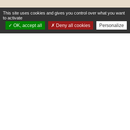
This site uses cookies and gives you control over what you want
to activate
OK, accept all
Deny all cookies
Personalize
Liens
PREFECTURE DE SAÔNE ET
LOIRE
RÉGION BOURGOGNE-
FRANCHE-COMTE
CONSEIL DÉPARTEMENTAL DE
SAÔNE ET LOIRE
MÂCONNAIS-BEAUJOLAIS
AGGLOMÉRATION