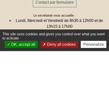
Contact par formulaire
Le secrétariat vous accueille :
Lundi, Mercredi et Vendredi de 8h30 à 12h00 et de
13h15 à 17h00
Mardi et Jeudi de 8h30 à 12h00
This site uses cookies and gives you control over what you want
to activate
Certains samedi matin de 9h00 à 12h00
(Permanences)
OK, accept all
Deny all cookies
Personalize
Calendrier des samedis de permanences
Une remarque ? Une suggestion ?
N'hésitez pas à nous écrire 🖋