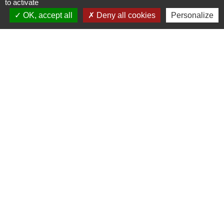
to activate
OK, accept all
Deny all cookies
Personalize
Liens
PREFECTURE DE SAÔNE ET
LOIRE
RÉGION BOURGOGNE-
FRANCHE-COMTE
CONSEIL DÉPARTEMENTAL DE
SAÔNE ET LOIRE
MÂCONNAIS-BEAUJOLAIS
AGGLOMÉRATION