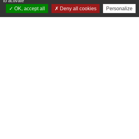
to activate
OK, accept all
Deny all cookies
Personalize
Liens
PREFECTURE DE SAÔNE ET
LOIRE
RÉGION BOURGOGNE-
FRANCHE-COMTE
CONSEIL DÉPARTEMENTAL DE
SAÔNE ET LOIRE
MÂCONNAIS-BEAUJOLAIS
AGGLOMÉRATION
Jumelages
Munster (Alsace, FRANCE)