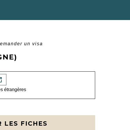
emander un visa
GNE)
n_new
es étrangères
 LES FICHES