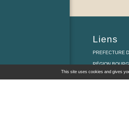
Liens
PREFECTURE D
RÉGION BOUR
COMTE
This site uses cookies and gives you
CONSEIL DÉPA
SAÔNE ET LOIR
MÂCONNAIS-BE
AGGLOMÉRATI
M