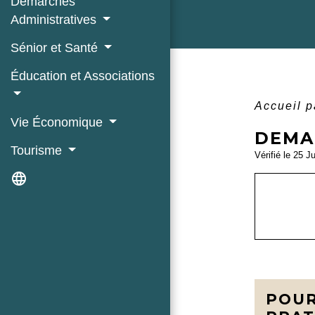
Démarches
Administratives
Sénior et Santé
Éducation et Associations
Accueil p
Vie Économique
DEMAN
Tourisme
Vérifié le 25 J
language
POUR