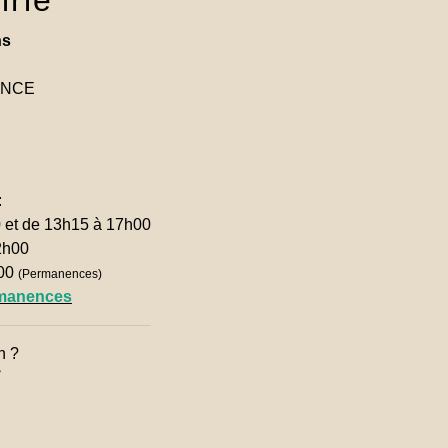
irie
ns
RANCE
:
0 et de 13h15 à 17h00
2h00
h00
(Permanences)
rmanences
n ?
