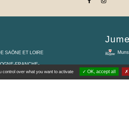
Jume
Muns
E SAÔNE ET LOIRE
GOGNE-FRANCHE-
 control over what you want to activate
OK, accept all
RTEMENTAL DE
E
AUJOLAIS
ON
entions légales
-
Politique de confidentialité
-
Accessibilité
-