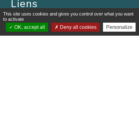
Liens
This site uses cookies and gives you control over what you want
PREFECTURE DE SAÔNE ET
to activate
LOIRE
OK, accept all
Deny all cookies
Personalize
RÉGION BOURGOGNE-
FRANCHE-COMTE
CONSEIL DÉPARTEMENTAL DE
SAÔNE ET LOIRE
MÂCONNAIS-BEAUJOLAIS
AGGLOMÉRATION
Jumelages
Munster (Alsace, FRANCE)