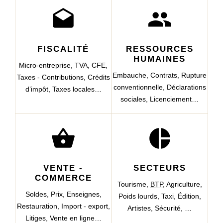
drafts
people
FISCALITÉ
RESSOURCES
HUMAINES
Micro-entreprise,
TVA,
CFE,
Embauche,
Contrats,
Rupture
Taxes - Contributions,
Crédits
conventionnelle,
Déclarations
d’impôt,
Taxes locales…
sociales,
Licenciement…
shopping_basket
pie_chart
VENTE -
SECTEURS
COMMERCE
Tourisme,
BTP
,
Agriculture,
Soldes,
Prix,
Enseignes,
Poids lourds,
Taxi,
Édition,
Restauration,
Import - export,
Artistes,
Sécurité, …
Litiges,
Vente en ligne…