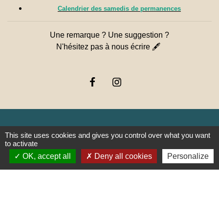
Calendrier des samedis de permanences
Une remarque ? Une suggestion ?
N'hésitez pas à nous écrire 🖋
This site uses cookies and gives you control over what you want
Liens
to activate
OK, accept all
Deny all cookies
Personalize
PREFECTURE DE SAÔNE ET
LOIRE
RÉGION BOURGOGNE-
FRANCHE-COMTE