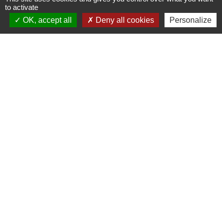
to activate
OK, accept all
Deny all cookies
Personalize
Liens
PREFECTURE DE SAÔNE ET
LOIRE
RÉGION BOURGOGNE-
FRANCHE-COMTE
CONSEIL DÉPARTEMENTAL DE
SAÔNE ET LOIRE
MÂCONNAIS-BEAUJOLAIS
AGGLOMÉRATION
Jumelages